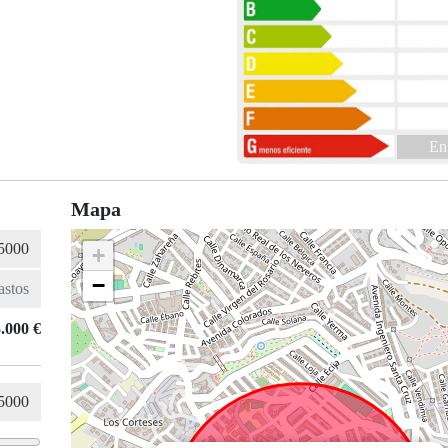
En
Mapa
+
−
.000 €