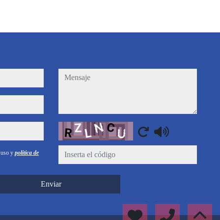
mensaje
Captcha
e uso y
política de
Enviar