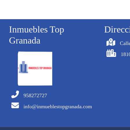
Inmuebles Top
Direcc
Granada
Call
181
958272727
info@inmueblestopgranada.com