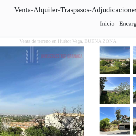
Venta-Alquiler-Traspasos-Adjudicacione
Inicio
Encarg
Venta de terreno en Huétor Vega, BUENA ZONA