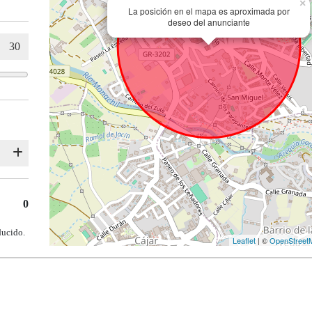
×
La posición en el mapa es aproximada por
deseo del anunciante
0
ducido.
Leaflet
| ©
OpenStreet