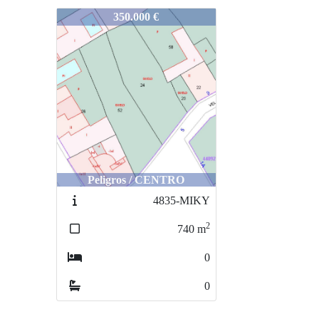
4425- 488797
350.000 €
Peligros / CENTRO
4835-MIKY
2
740
m
0
0