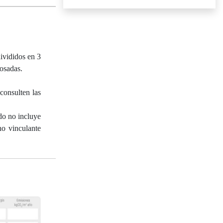
ivididos en 3
dosadas.
consulten las
do no incluye
no vinculante