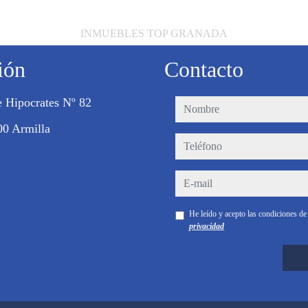
INMUEBLES TOP GRANADA
ión
Contacto
e Hipocrates Nº 82
nombre
00 Armilla
teléfono
e-mail
He leído y acepto las condiciones d
privacidad