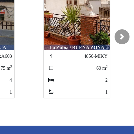
Next
ICA
La Zubia / BUENA ZONA
A603
4856-MIKY
2
2
175
m
60
m
4
2
1
1