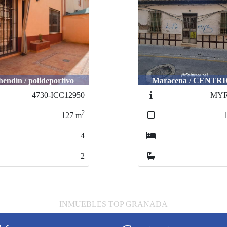
hendín / polideportivo
Maracena / CENTR
4730-ICC12950
MYR
2
127
m
4
2
INMUEBLES TOP GRANADA