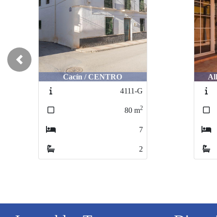
Previous
Cacín / CENTRO
Al
4111-G
2
80
m
7
2