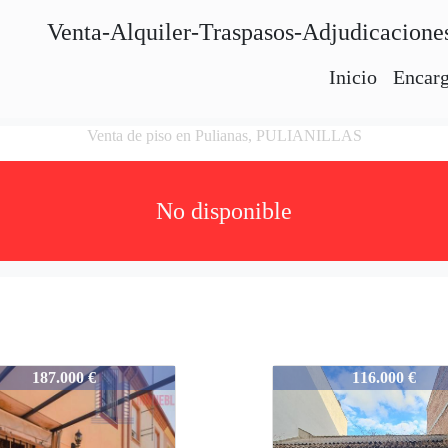
Venta-Alquiler-Traspasos-Adjudicacione
Inicio
Encarg
Venta de piso en Pulianas, PULIANILLAS
No disponible
IE13181
4935-IE13181
187.000 €
116.000 €