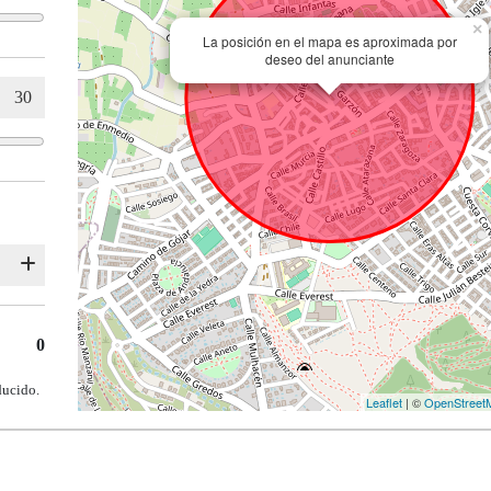
×
La posición en el mapa es aproximada por
deseo del anunciante
0
ducido.
Leaflet
| ©
OpenStreet