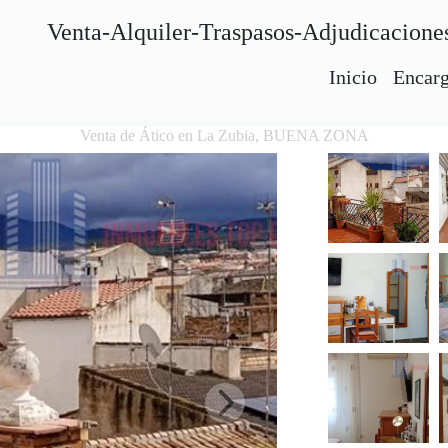
Venta-Alquiler-Traspasos-Adjudicacione
Inicio
Encarg
Venta de Ático en La Zubia, BUENA ZONA