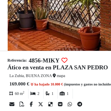
4856-MIKY
Referencia:
Ático en venta en PLAZA SAN PEDRO
La Zubia, BUENA ZONA
mapa
169.000 €
ha bajado 10.000 €
(impuestos y gastos no incluído
2
60 m
2
1
1