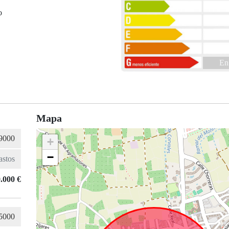
o
En
Mapa
+
−
.000 €