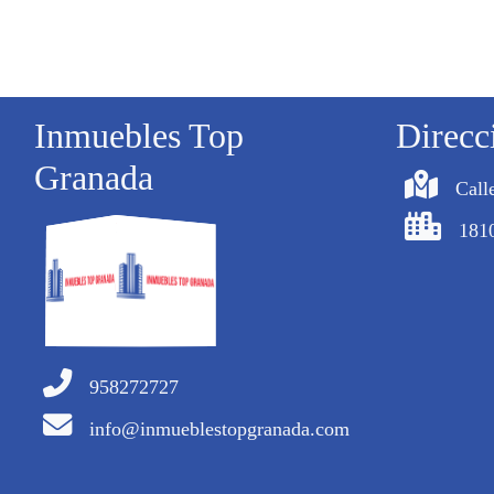
Inmuebles Top
Direcc
Granada
Call
181
958272727
info@inmueblestopgranada.com