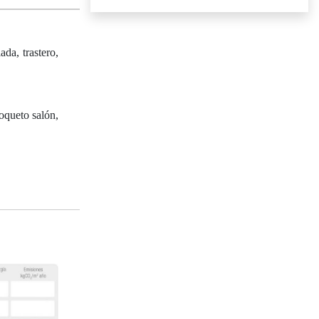
da, trastero,
oqueto salón,