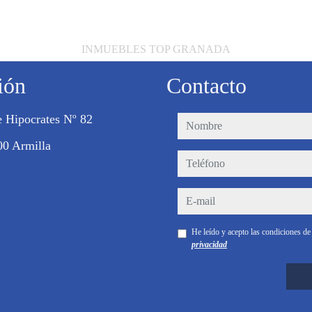
INMUEBLES TOP GRANADA
ión
Contacto
e Hipocrates Nº 82
nombre
00 Armilla
teléfono
e-mail
He leído y acepto las condiciones d
privacidad