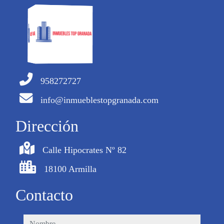
958272727
info@inmueblestopgranada.com
Dirección
Calle Hipocrates Nº 82
18100 Armilla
Contacto
nombre