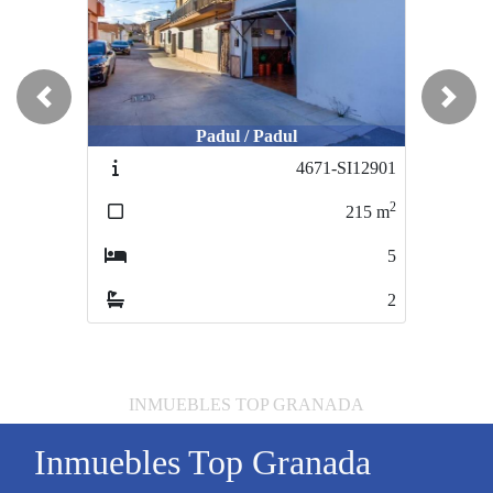
Previous
Next
Padul / Padul
4671-SI12901
2
215
m
5
2
INMUEBLES TOP GRANADA
Inmuebles Top Granada