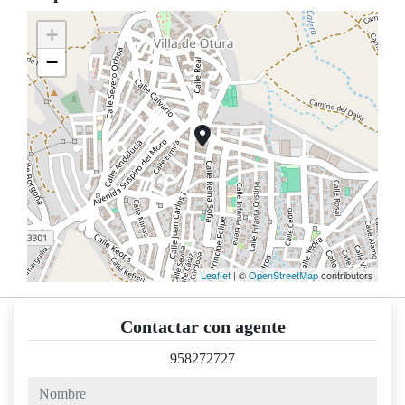
+
−
Leaflet
| ©
OpenStreetMap
contributors
Contactar con agente
958272727
nombre