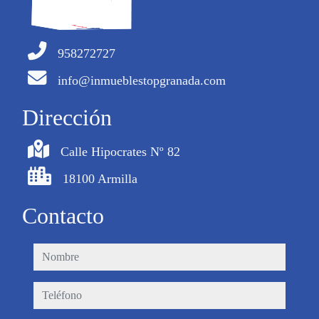
958272727
info@inmueblestopgranada.com
Dirección
Calle Hipocrates Nº 82
18100 Armilla
Contacto
nombre
teléfono