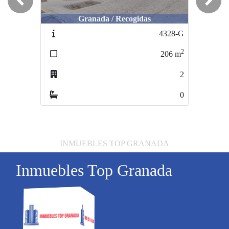
Previous
Next
Granada / Recogidas
Santa Fe / centro
4328-G
4594-PS88-1
2
2
206
m
288
m
2
2
0
0
INMUEBLES TOP GRANADA
Inmuebles Top Granada