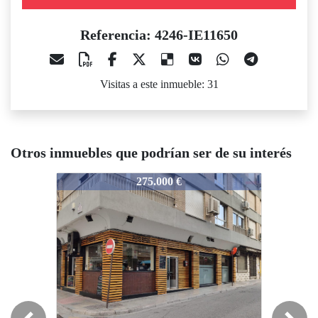
Referencia: 4246-IE11650
Visitas a este inmueble: 31
Otros inmuebles que podrían ser de su interés
4246-IE11650
4246-IE11650
4
275.000 €
285.000 €