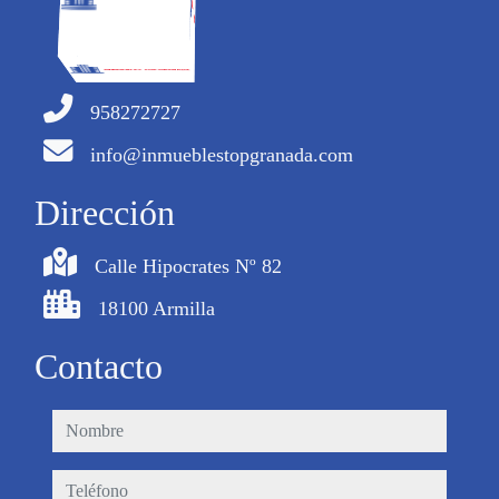
958272727
info@inmueblestopgranada.com
Dirección
Calle Hipocrates Nº 82
18100 Armilla
Contacto
nombre
teléfono