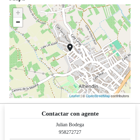
+
−
Leaflet
| ©
OpenStreetMap
contributors
Contactar con agente
Julian Bodega
958272727