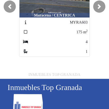
Previous
Next
Maracena / CENTRICA
MYRA603
2
175
m
4
1
INMUEBLES TOP GRANADA
Inmuebles Top Granada