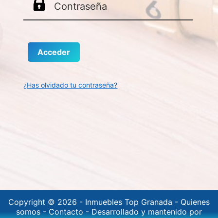
¿Has olvidado tu contraseña?
Copyright © 2026 -
Inmuebles Top Granada
-
Quienes
somos
-
Contacto
-
Desarrollado y mantenido por