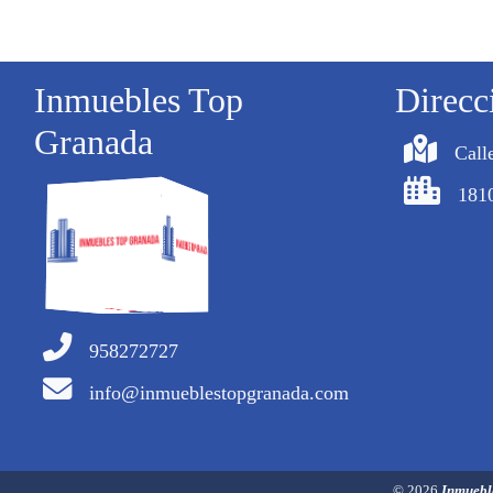
Inmuebles Top
Direcc
Granada
Call
181
958272727
info@inmueblestopgranada.com
© 2026
Inmuebl