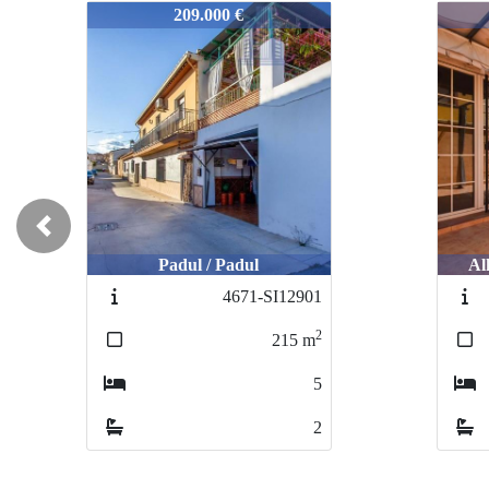
4926-ROS8273466
4926
187.000 €
Previous
Alhendín / polideportivo
Og
4730-ICC12950
2
127
m
4
2