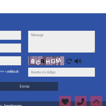
mensaje
Captcha
e uso y
política de
Enviar
te:
Inmobigrama