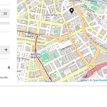
0
ducido.
Leaflet
| ©
OpenStreet