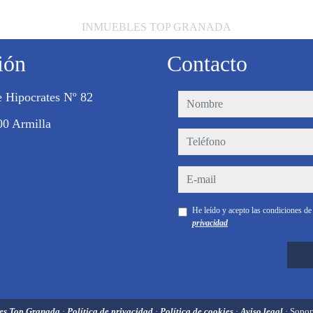
INMUEBLES TOP GRANADA
ión
Contacto
e Hipocrates Nº 82
nombre
00 Armilla
teléfono
e-mail
He leído y acepto las condiciones d
privacidad
es Top Granada
·
Política de privacidad
·
Política de cookies
·
Aviso legal
· Sopor