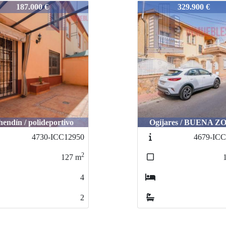
-ROS8273466
4926-ROS8273466
329.900 €
265.000 €
íjares / BUENA ZONA
Albolote / LOMA V
4679-ICC12958
4832-Re
2
186
m
5
2