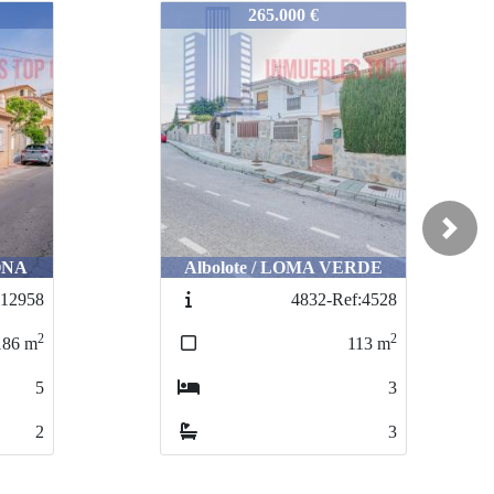
4926-ROS8273466
169.900 €
Next
ERDE
La Zubia / BUENA ZONA
f:4528
4510-4405
2
2
113
m
72
m
3
3
3
2