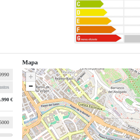
Mapa
+
−
.990 €