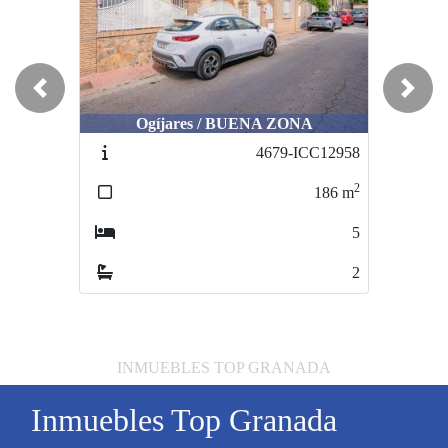
Previous
Next
Ogíjares / BUENA ZONA
4679-ICC12958
2
186
m
5
2
INMUEBLES TOP GRANADA
Inmuebles Top Granada