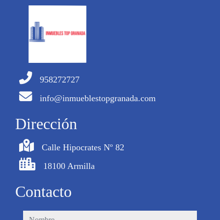
958272727
info@inmueblestopgranada.com
Dirección
Calle Hipocrates Nº 82
18100 Armilla
Contacto
nombre