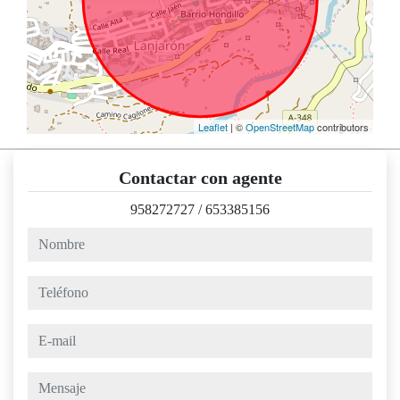
Leaflet
| ©
OpenStreetMap
contributors
Contactar con agente
958272727
/
653385156
nombre
teléfono
e-mail
mensaje