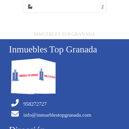
2
1
INMUEBLES TOP GRANADA
Inmuebles Top Granada
958272727
info@inmueblestopgranada.com