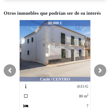
Otros inmuebles que podrían ser de su interés
929-MYRA000474
4929-MYRA000474
4929-M
80.000 €
116.000 €
Previous
Next
Cacín / CENTRO
Maracena / CENTRICA
M
4111-G
MYRA603
2
2
80
m
175
m
7
4