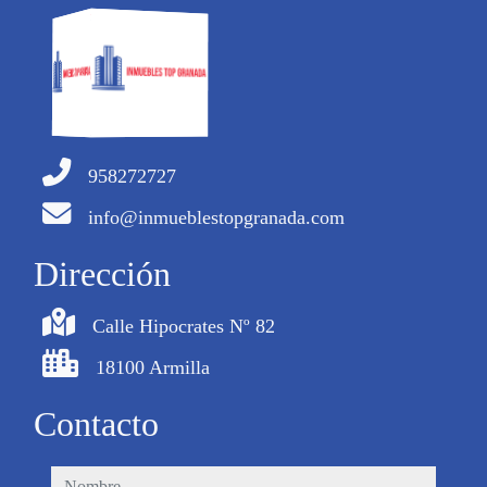
958272727
info@inmueblestopgranada.com
Dirección
Calle Hipocrates Nº 82
18100 Armilla
Contacto
nombre