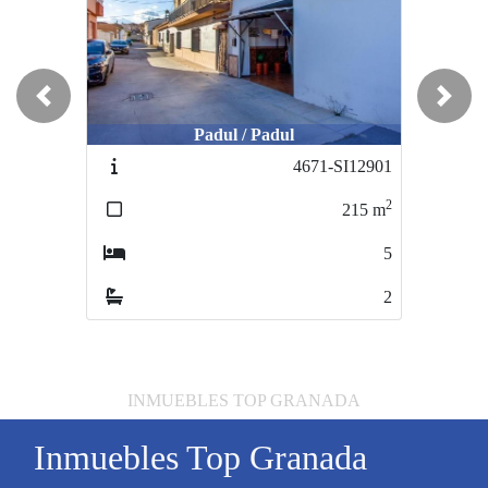
Previous
Next
Padul / Padul
4671-SI12901
2
215
m
5
2
INMUEBLES TOP GRANADA
Inmuebles Top Granada