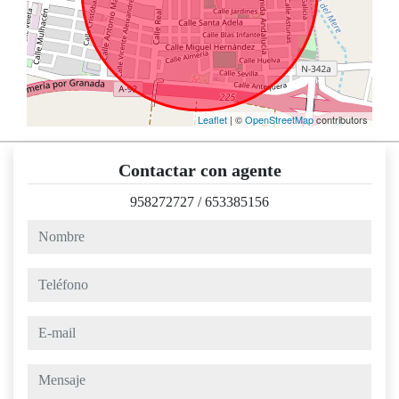
Leaflet
| ©
OpenStreetMap
contributors
Contactar con agente
958272727
/
653385156
nombre
teléfono
e-mail
mensaje