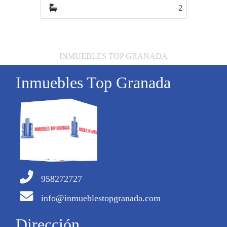
2
2
INMUEBLES TOP GRANADA
Inmuebles Top Granada
958272727
info@inmueblestopgranada.com
Dirección