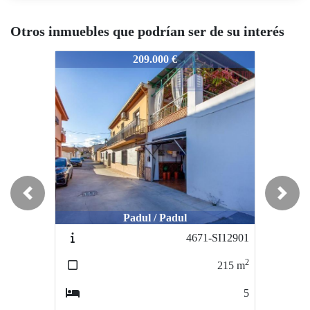
Otros inmuebles que podrían ser de su interés
923-abril10
4923-abril10
4923-abr
209.000 €
187.000 €
Previous
Next
Padul / Padul
Alhendín / polideportivo
A
4671-SI12901
4730-ICC12950
2
2
215
m
127
m
5
4